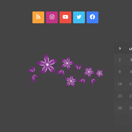
فيسبوك
تويتر
يوتيوب
انستقرام
ملخص
الموقع
RSS
د
2
9
16
1
23
2
30
2