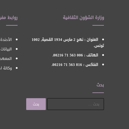
وزارة الشؤون الثقافية
روابط مفي
العنوان : نهج 2 مارس 1934 القصبة, 1002
الأحندة 
تونس.
البيانات
الهاتف : 006 563 71 00216.
المعهد 
الفاكس : 816 563 71 00216.
وكالة اح
بحث
البحث
عن: