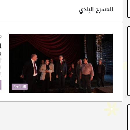
المسرح البلدي
ز
ب
أ
ا
الأنشطة