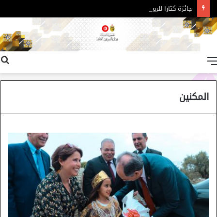
جائزة كتارا للرواية العربية – الدورة 11
القائمة
المكنين