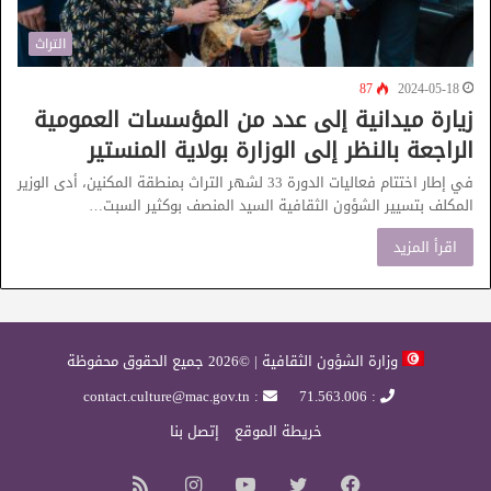
التراث
87
2024-05-18
زيارة ميدانية إلى عدد من المؤسسات العمومية
الراجعة بالنظر إلى الوزارة بولاية المنستير
في إطار اختتام فعاليات الدورة 33 لشهر التراث بمنطقة المكنين، أدى الوزير
المكلف بتسيير الشؤون الثقافية السيد المنصف بوكثير السبت…
اقرأ المزيد
وزارة الشؤون الثقافية | ©2026 جميع الحقوق محفوظة
: contact.culture@mac.gov.tn
: 71.563.006
خريطة الموقع
إتصل بنا
فيسبوك
تويتر
يوتيوب
انستقرام
ملخص