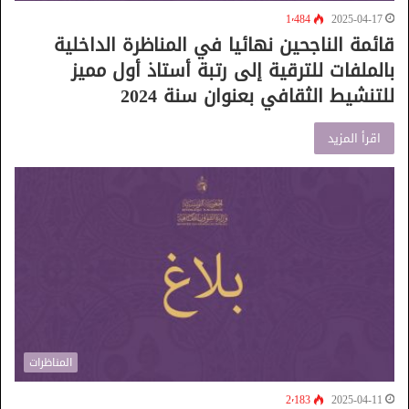
1٬484
2025-04-17
قائمة الناجحين نهائيا في المناظرة الداخلية
بالملفات للترقية إلى رتبة أستاذ أول مميز
للتنشيط الثقافي بعنوان سنة 2024
اقرأ المزيد
المناظرات
2٬183
2025-04-11