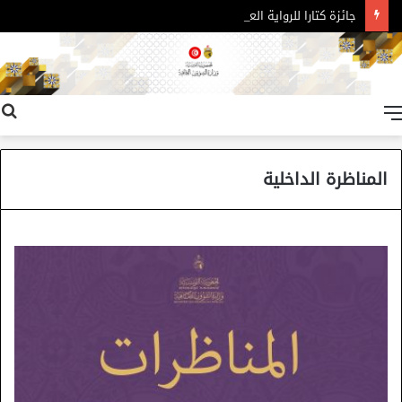
جائزة كتارا للرواية العربية – الدورة 11
القائمة
المناظرة الداخلية