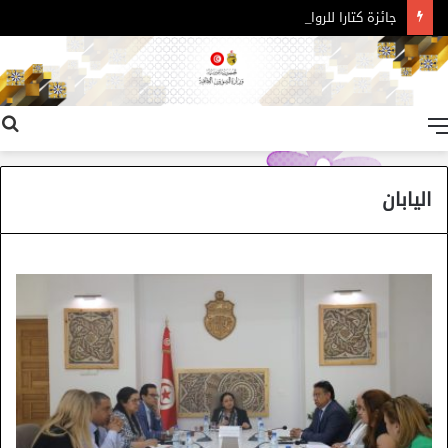
جائزة كتارا للرواية العربية – الدورة 11
القائمة
اليابان