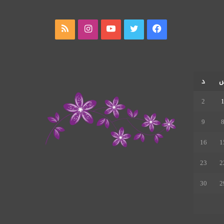
فيسبوك
تويتر
يوتيوب
انستقرام
ملخص
الموقع
RSS
د
2
9
16
1
23
2
30
2