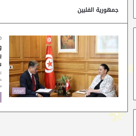
جمهورية الفلبين
و
ب
س
ا
سي
الوزارة