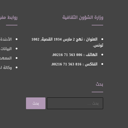
وزارة الشؤون الثقافية
روابط مفي
العنوان : نهج 2 مارس 1934 القصبة, 1002
الأحندة 
تونس.
البيانات
الهاتف : 006 563 71 00216.
المعهد 
الفاكس : 816 563 71 00216.
وكالة اح
بحث
البحث
عن: