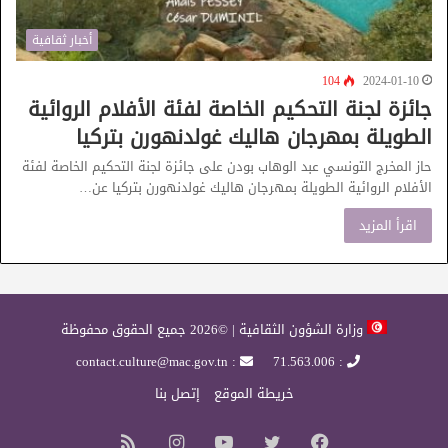
أخبار ثقافية
104
2024-01-10
جائزة لجنة التحكيم الخاصة لفئة الأفلام الروائية
الطويلة بمهرجان هاليك غولدنهورن بتركيا
حاز المخرج التونسي عبد الوهاب بودن على جائزة لجنة التحكيم الخاصة لفئة
الأفلام الروائية الطويلة بمهرجان هاليك غولدنهورن بتركيا عن…
اقرأ المزيد
وزارة الشؤون الثقافية | ©2026 جميع الحقوق محفوظة
: contact.culture@mac.gov.tn
: 71.563.006
خريطة الموقع
إتصل بنا
فيسبوك
تويتر
يوتيوب
انستقرام
ملخص