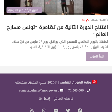
الفنون الركحية و الدرامية
86
2024-03-28
افتتاح الدورة الثانية من تظاهرة “تونس مسارح
العالم”
احتفاءً باليوم العالمي للمسرح الذي يوافق يوم 27 مارس من كلّ سنة،
أشرف الوزير المكلف بتسيير وزارة الشؤون الثقافية السيد…
اقرأ المزيد
وزارة الشؤون الثقافية | ©2026 جميع الحقوق محفوظة
: contact.culture@mac.gov.tn
: 71.563.006
خريطة الموقع
إتصل بنا
فيسبوك
تويتر
يوتيوب
انستقرام
ملخص