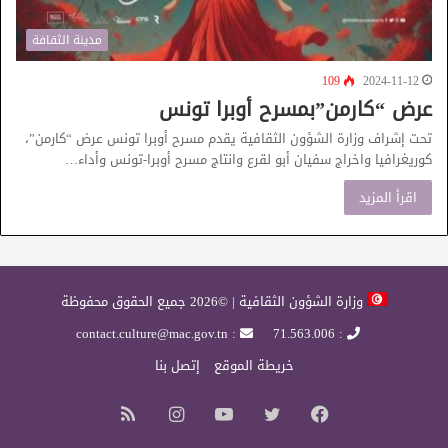
مدينة الثقافة
109
2024-11-12
عرض “كارمن”بمسرح أوبرا تونس
تحت إشراف وزارة الشؤون الثقافية يقدم مسرح أوبرا تونس عرض “كارمن”،
كوريغرافيا واخراج سفيان أبو لقرع وانتاج مسرح أوبرا-تونس وأداء…
اقرأ المزيد
وزارة الشؤون الثقافية | ©2026 جميع الحقوق محفوظة
: contact.culture@mac.gov.tn
: 71.563.006
خريطة الموقع
إتصل بنا
فيسبوك
تويتر
يوتيوب
انستقرام
ملخص