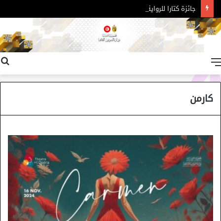
جائزة كتارا للرواية العربية – الدورة 11
القائمة
كارمن