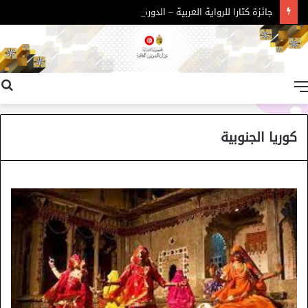
جائزة كتارا للرواية العربية – الدورة 11
القائمة
كوريا الجنوبية