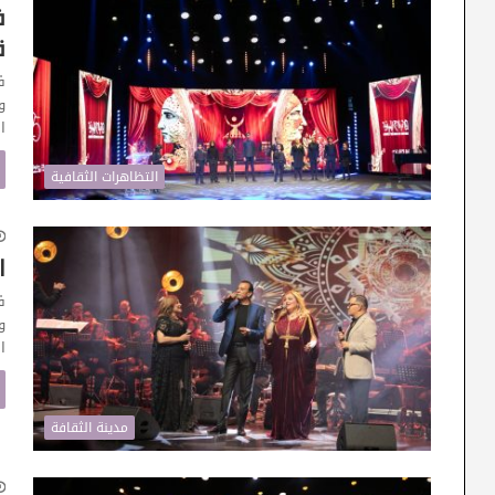
ق
ف
و
ا
التظاهرات الثقافية
ا
ف
و
ا
مدينة الثقافة