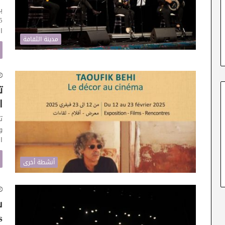
ا
مدينة الثقافة
ت
ا
ت
و
ا
أنشطة أخرى
)