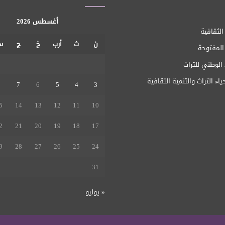
أغسطس 2026
الثقافية
ن
ث
أرب
خ
ج
س
 المفتوحة
1
الوطني للتراث
ياء التراث والتنمية الثقافية
8
7
6
5
4
3
5
14
13
12
11
10
2
21
20
19
18
17
9
28
27
26
25
24
31
« يوليو