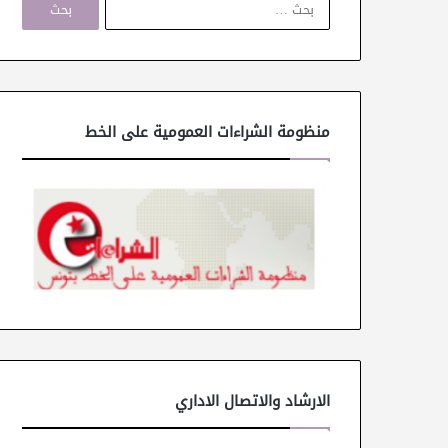
ل
ب
ح
ث
ع
ن
منظومة الشراءات العمومية على الخط
:
الارشاد والاتصال الاداري