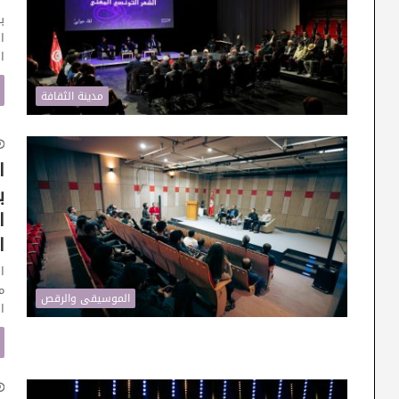
ب
ا
مدينة الثقافة
ا
ب
ا
ا
ا
الموسيقى والرقص
ا