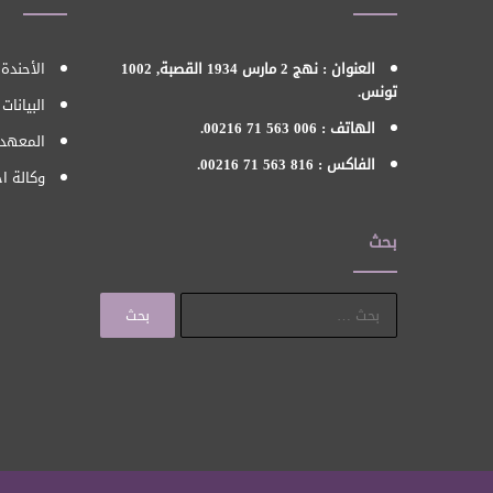
العنوان : نهج 2 مارس 1934 القصبة, 1002
الأحندة 
تونس.
البيانات
الهاتف : 006 563 71 00216.
المعهد 
الفاكس : 816 563 71 00216.
وكالة اح
بحث
البحث
عن: