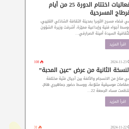
فعاليات اختتام الدورة 25 من أيام
رطاج المسرحية
ي فضاء مسرح الأوبرا بمدينة الثقافة الشاذلي القليبي،
وسط أجواء فنية وإبداعية مميّزة، أشرفت وزيرة الشؤون
لثّقافية السيدة أمينة الصرارفي…
اقرأ المزيد
108
2024-11-23
لنسخة الثانية من عرض “عين المحبة”
ي مناخ من الانسجام والألفة بين أجيال فنّية مختلفة
مقامات موسيقية متنوّعة، ووسط حضور جماهيري هامّ،
نتظمت مساء الجمعة 22…
اقرأ المزيد
31
2024-11-22