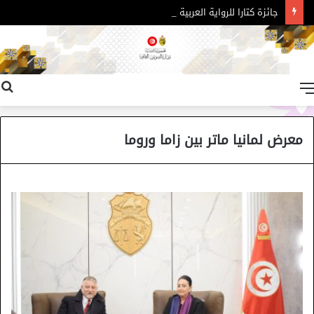
جائزة كتارا للرواية العربية – الدورة 11
القائمة
معرض لمانيا ماتر بين زاما وروما