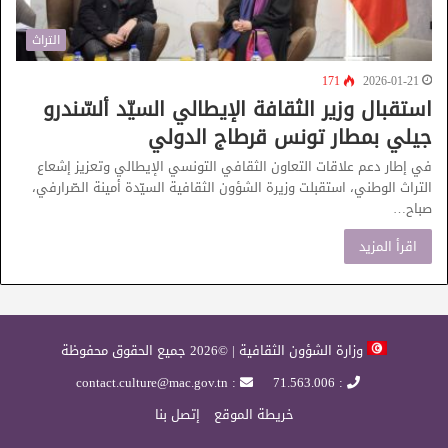
التراث
171
2026-01-21
استقبال وزير الثقافة الإيطالي السيّد ألسّندرو
جيلي بمطار تونس قرطاج الدولي
في إطار دعم علاقات التعاون الثقافي التونسي الإيطالي وتعزيز إشعاع
التراث الوطني، استقبلت وزيرة الشؤون الثقافية السيّدة أمينة الصّرارفي،
صباح…
اقرأ المزيد
وزارة الشؤون الثقافية | ©2026 جميع الحقوق محفوظة
: contact.culture@mac.gov.tn
: 71.563.006
خريطة الموقع
إتصل بنا