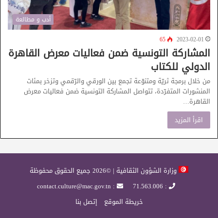
أدب و مطالعة
65
2023-02-01
المشاركة التونسية ضمن فعاليات معرض القاهرة
الدولي للكتاب
من خلال برمجة ثريّة ومتنوّعة تجمع بين الورقي والرّقمي وتزخر بمئات
المنشورات المتفرّدة، تتواصل المشاركة التونسية ضمن فعاليات معرض
القاهرة…
اقرأ المزيد
وزارة الشؤون الثقافية | ©2026 جميع الحقوق محفوظة
: contact.culture@mac.gov.tn
: 71.563.006
خريطة الموقع
إتصل بنا