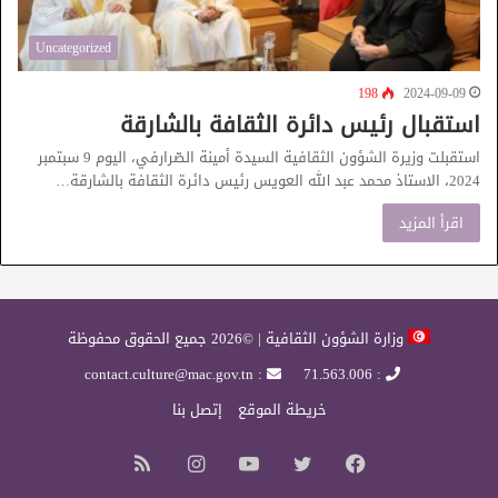
Uncategorized
198
2024-09-09
استقبال رئيس دائرة الثقافة بالشارقة
استقبلت وزيرة الشؤون الثقافية السيدة أمينة الصّرارفي، اليوم 9 سبتمبر
2024، الاستاذ محمد عبد الله العويس رئيس دائرة الثقافة بالشارقة…
اقرأ المزيد
وزارة الشؤون الثقافية | ©2026 جميع الحقوق محفوظة
: contact.culture@mac.gov.tn
: 71.563.006
خريطة الموقع
إتصل بنا
فيسبوك
تويتر
يوتيوب
انستقرام
ملخص