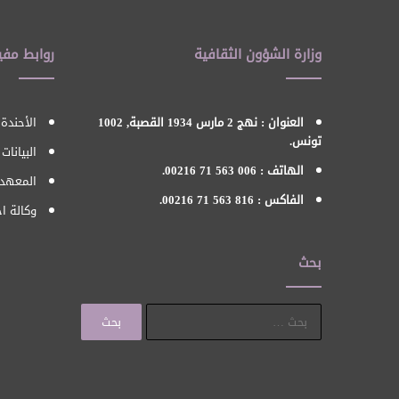
وزارة الشؤون الثقافية
روابط مفي
العنوان : نهج 2 مارس 1934 القصبة, 1002
الأحندة 
تونس.
البيانات
الهاتف : 006 563 71 00216.
المعهد 
الفاكس : 816 563 71 00216.
وكالة اح
بحث
البحث
عن: