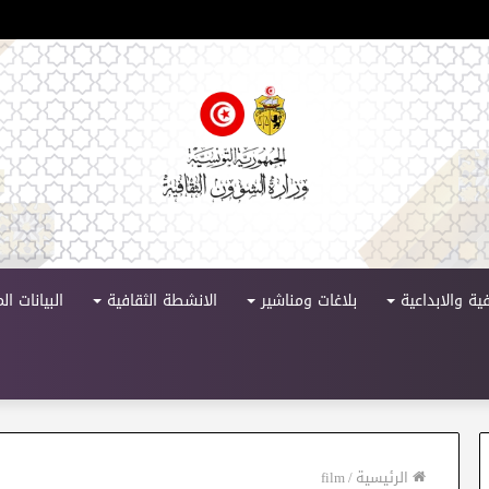
لدورة 11
ية والابداعية
بلاغات ومناشير
الانشطة الثقافية
البيانات ا
الرئيسية
/
film