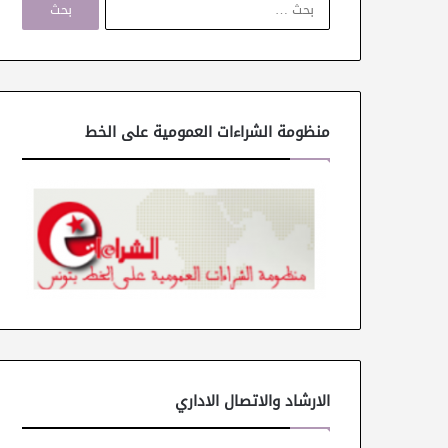
ل
ب
ح
ث
ع
ن
منظومة الشراءات العمومية على الخط
:
الارشاد والاتصال الاداري