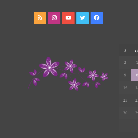
فيسبوك
تويتر
يوتيوب
انستقرام
ملخص
الموقع
RSS
د
2
9
16
1
23
2
30
2