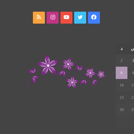
فيسبوك
تويتر
يوتيوب
انستقرام
ملخص
الموقع
RSS
د
2
9
16
1
23
2
30
2