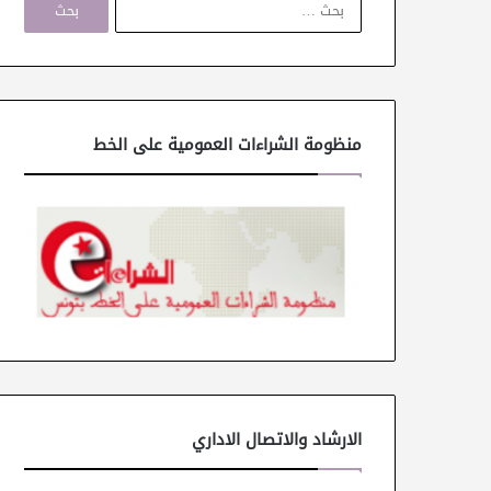
ل
ب
ح
ث
ع
ن
منظومة الشراءات العمومية على الخط
:
الارشاد والاتصال الاداري