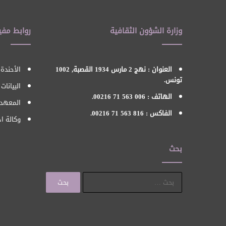
وزارة الشؤون الثقافية
روابط مفي
العنوان : نهج 2 مارس 1934 القصبة, 1002
الأحندة 
تونس.
البيانات
الهاتف : 006 563 71 00216.
المعهد 
الفاكس : 816 563 71 00216.
وكالة اح
بحث
البحث
عن: