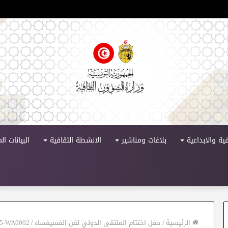
لدورة 11
ية والابداعية
بلاغات ومناشير
الانشطة الثقافية
البيانات ا
الرئيسية
/
حفل اختتام الملتقى الدولي لفن الفسيفساء
/
25-WA0002