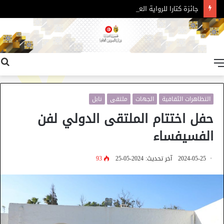
جائزة كتارا للرواية العربية – الدورة 11
القائمة
التظاهرات الثقافية
الجهات
ملتقى
نابل
حفل اختتام الملتقى الدولي لفن
الفسيفساء
2024-05-25
آخر تحديث: 2024-05-25
93