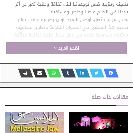
تثمينه وتنزيله ضمن توجهاتنا لبناء ثقافة وطنية تعبر عن أثر
بلادنا في العالم ماضيا وحاضرا ومستقبلا.
وفي سياق متّصل، أوصى السيد الوزير بضرورة تواصل تواتر
تنظيم هذا الملتقى في السنوات القادمة وتطوير مضامينه
باعتباره مساهمة قيّمة في جعل بلادنا منارة ثقافية متألّقة
ووجهة سياحية وثقافية مفضّلة.
اظهر المزيد
وقد تولّى السيد الوزير خلال هذا اللقاء تكريم المتوّجين
المشاركين وهم من ممتهني فن الفسيفساء وممارسيه،
وعددهم 40 فنانا وفنانة من تونس ومن بلدان عربية وعالمية
أيضا.
مقالات ذات صلة
وقد اشتغل كلّ هؤلاء على جداريات فسيفسائية تمثل المواقع
الأثريّة الوطنية المصنّفة من قبل اليونسكو تراثا عالميا للإنسانية.