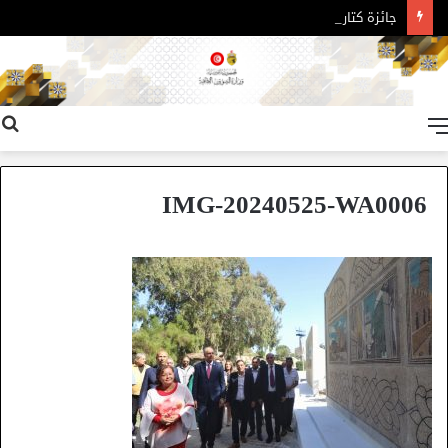
جائزة كتارا للرواية العربية – الدورة 11
القائمة
IMG-20240525-WA0006