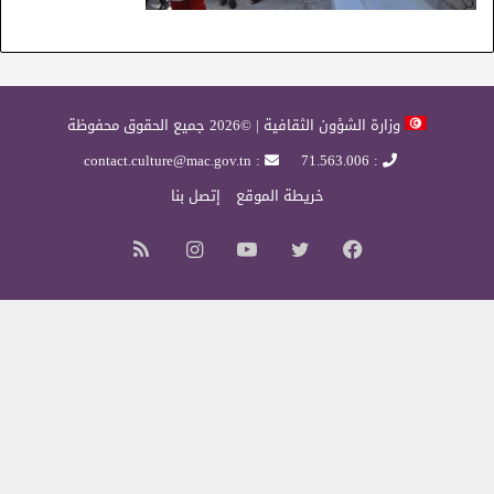
وزارة الشؤون الثقافية | ©2026 جميع الحقوق محفوظة
: contact.culture@mac.gov.tn
: 71.563.006
خريطة الموقع
إتصل بنا
فيسبوك
تويتر
يوتيوب
انستقرام
ملخص
الموقع
RSS