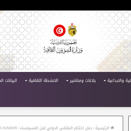
لدورة 11
ية والابداعية
بلاغات ومناشير
الانشطة الثقافية
البيانات ا
الرئيسية
/
حفل اختتام الملتقى الدولي لفن الفسيفساء
/
25-WA0009