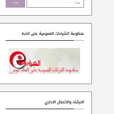
ل
ب
ح
ث
ع
ن
منظومة الشراءات العمومية على الخط
:
الارشاد والاتصال الاداري