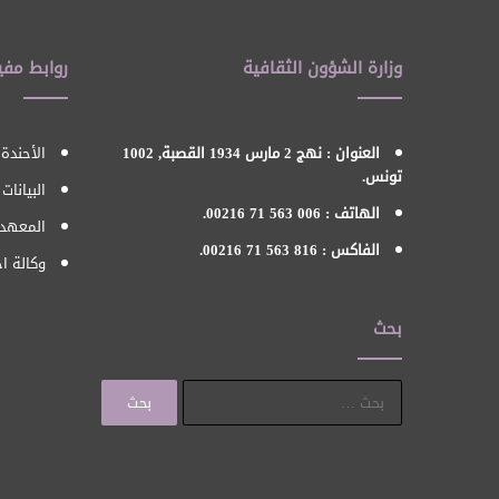
وزارة الشؤون الثقافية
روابط مفي
العنوان : نهج 2 مارس 1934 القصبة, 1002
الأحندة 
تونس.
البيانات
الهاتف : 006 563 71 00216.
المعهد 
الفاكس : 816 563 71 00216.
وكالة اح
بحث
البحث
عن: