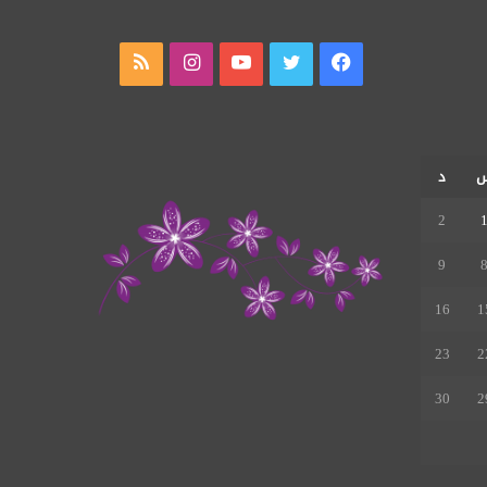
فيسبوك
تويتر
يوتيوب
انستقرام
ملخص
الموقع
RSS
د
2
9
16
1
23
2
30
2