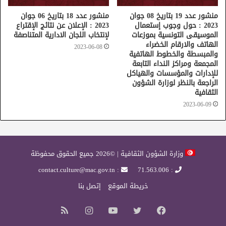
منشور عدد 19 بتاريخ 08 جوان
منشور عدد 18 بتاريخ 06 جوان
2023 : حول وجوب إستعمال
2023 : الإعلان عن نتائج الإقتراع
الموسيقى التونسية بموزعات
لإنتخاب اللجان الادارية المتناصفة
الهاتف والارقام الخضراء
2023-06-08
والمبسطة والخطوط الهاتفية
المجمعة ومراكز النداء التابعة
للإدارات والمؤسسات والهياكل
الراجعة بالنظر لوزارة الشؤون
الثقافية
2023-06-09
وزارة الشؤون الثقافية | ©2026 جميع الحقوق محفوظة
: contact.culture@mac.gov.tn
: 71.563.006
خريطة الموقع
إتصل بنا
فيسبوك
تويتر
يوتيوب
انستقرام
ملخص