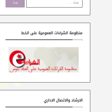
ل
ب
ح
ث
ع
ن
منظومة الشراءات العمومية على الخط
:
الارشاد والاتصال الاداري