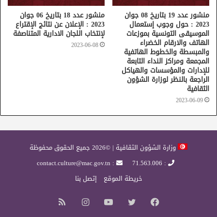
منشور عدد 19 بتاريخ 08 جوان
منشور عدد 18 بتاريخ 06 جوان
2023 : حول وجوب إستعمال
2023 : الإعلان عن نتائج الإقتراع
الموسيقى التونسية بموزعات
لإنتخاب اللجان الادارية المتناصفة
الهاتف والارقام الخضراء
2023-06-08
والمبسطة والخطوط الهاتفية
المجمعة ومراكز النداء التابعة
للإدارات والمؤسسات والهياكل
الراجعة بالنظر لوزارة الشؤون
الثقافية
2023-06-09
وزارة الشؤون الثقافية | ©2026 جميع الحقوق محفوظة
: contact.culture@mac.gov.tn
: 71.563.006
خريطة الموقع
إتصل بنا
فيسبوك
تويتر
يوتيوب
انستقرام
ملخص