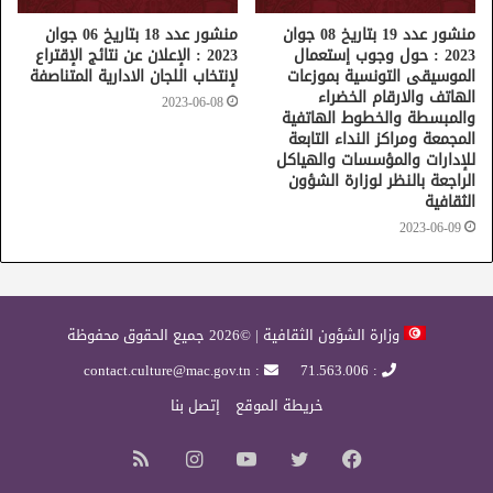
منشور عدد 19 بتاريخ 08 جوان
منشور عدد 18 بتاريخ 06 جوان
2023 : حول وجوب إستعمال
2023 : الإعلان عن نتائج الإقتراع
الموسيقى التونسية بموزعات
لإنتخاب اللجان الادارية المتناصفة
الهاتف والارقام الخضراء
2023-06-08
والمبسطة والخطوط الهاتفية
المجمعة ومراكز النداء التابعة
للإدارات والمؤسسات والهياكل
الراجعة بالنظر لوزارة الشؤون
الثقافية
2023-06-09
وزارة الشؤون الثقافية | ©2026 جميع الحقوق محفوظة
: contact.culture@mac.gov.tn
: 71.563.006
خريطة الموقع
إتصل بنا
فيسبوك
تويتر
يوتيوب
انستقرام
ملخص