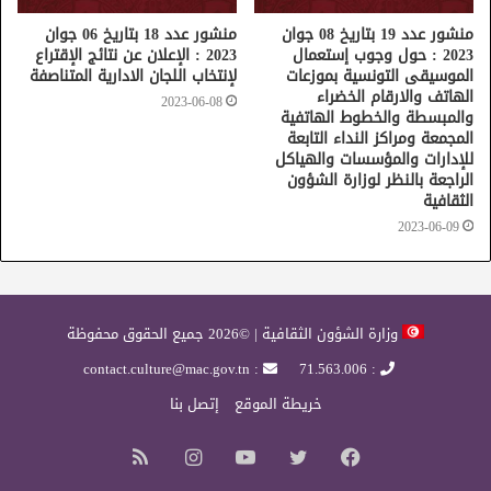
منشور عدد 19 بتاريخ 08 جوان
منشور عدد 18 بتاريخ 06 جوان
2023 : حول وجوب إستعمال
2023 : الإعلان عن نتائج الإقتراع
الموسيقى التونسية بموزعات
لإنتخاب اللجان الادارية المتناصفة
الهاتف والارقام الخضراء
2023-06-08
والمبسطة والخطوط الهاتفية
المجمعة ومراكز النداء التابعة
للإدارات والمؤسسات والهياكل
الراجعة بالنظر لوزارة الشؤون
الثقافية
2023-06-09
وزارة الشؤون الثقافية | ©2026 جميع الحقوق محفوظة
: contact.culture@mac.gov.tn
: 71.563.006
خريطة الموقع
إتصل بنا
فيسبوك
تويتر
يوتيوب
انستقرام
ملخص