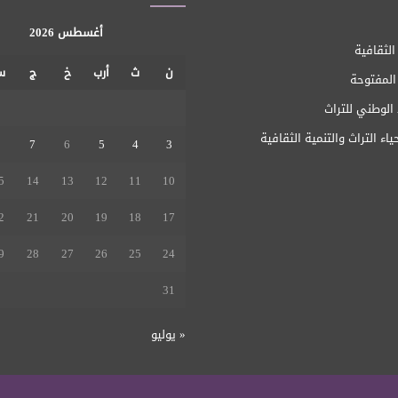
أغسطس 2026
الثقافية
ن
ث
أرب
خ
ج
س
 المفتوحة
1
الوطني للتراث
ياء التراث والتنمية الثقافية
8
7
6
5
4
3
5
14
13
12
11
10
2
21
20
19
18
17
9
28
27
26
25
24
31
« يوليو