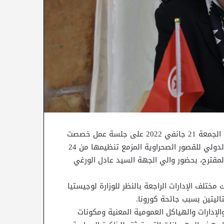
أشرفت وزيرة الشؤون الثقافية الدكتورة حياة قطاط القرمازي الجمعة 21 جانفي 2022 على جلسة عمل خصصت
لمتابعة الخطة الإعلامية والاتصالية للدورة 41 من المهرجان الدولي للقصور الصحراوية المزمع تنظيمها من 24
لبرنامج المقترح، بحضور والي الجهة السيد عادل الورغي
تلف الإدارات الراجعة بالنظر للوزارة لوجيستيا
ليتين بسبب جائحة كورونا.
لإدارات والهياكل العمومية المعنية ومكونات