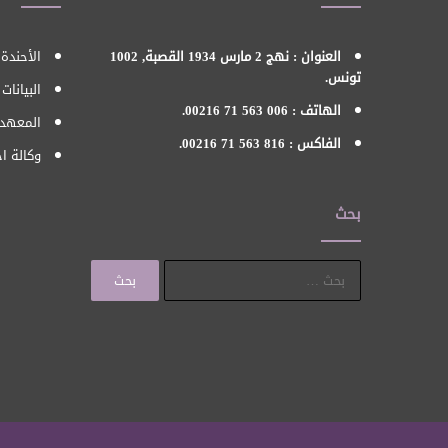
العنوان : نهج 2 مارس 1934 القصبة, 1002
الأحندة 
تونس.
البيانات
الهاتف : 006 563 71 00216.
المعهد 
الفاكس : 816 563 71 00216.
وكالة اح
بحث
البحث
عن: