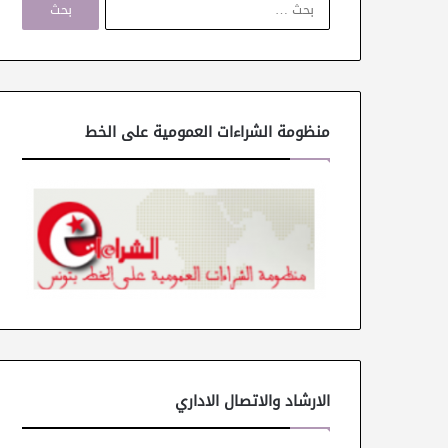
ل
ب
ح
ث
ع
ن
منظومة الشراءات العمومية على الخط
:
الارشاد والاتصال الاداري