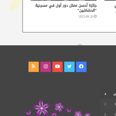
ي
جائزة أحسن ممثل دور أول في مسرحية
“الحشاشين”
2023-09-20
فيسبوك
تويتر
يوتيوب
انستقرام
ملخص
الموقع
RSS
د
2
9