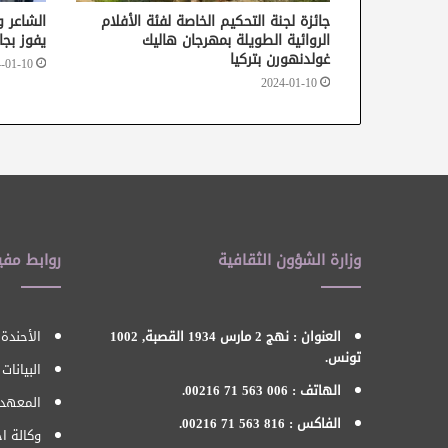
جائزة لجنة التحكيم الخاصة لفئة الأفلام
الشاعر 
الروائية الطويلة بمهرجان هاليك
يفوز بجا
غولدنهورن بتركيا
-01-10
2024-01-10
وزارة الشؤون الثقافية
روابط مفي
العنوان : نهج 2 مارس 1934 القصبة, 1002
الأحندة 
تونس.
البيانات
الهاتف : 006 563 71 00216.
المعهد 
الفاكس : 816 563 71 00216.
وكالة اح