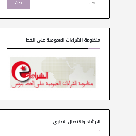
ل
ب
ح
ث
ع
ن
منظومة الشراءات العمومية على الخط
:
الارشاد والاتصال الاداري