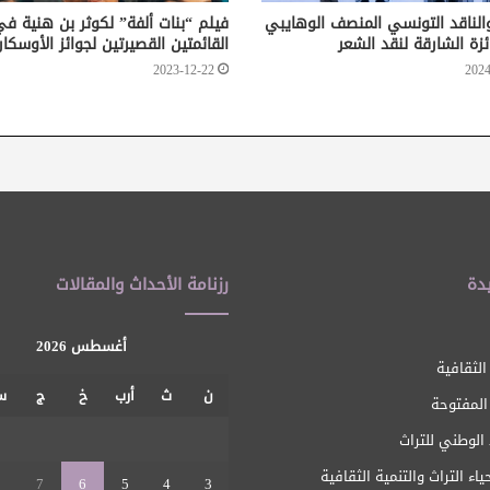
والناقد التونسي المنصف الوهايبي
فيلم “بنات ألفة” لكوثر بن هنية ف
ئزة الشارقة لنقد الشعر
القائمتين القصيرتين لجوائز الأوسكار
2023-12-22
2024
دة
رزنامة الأحداث والمقالات
أغسطس 2026
الثقافية
ن
ث
أرب
خ
ج
س
 المفتوحة
1
الوطني للتراث
ياء التراث والتنمية الثقافية
8
7
6
5
4
3