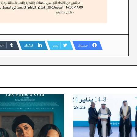
فيسبوك
تويتر
لينكدإن