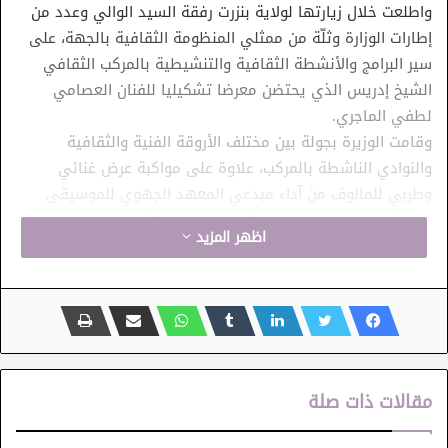
واطلعت خلال زيارتها لولاية بنزرت رفقة السيد الوالي وعدد من
إطارات الوزارة وثلّة من ممثلي المنظومة الثقافية بالجهة، على
سير البرامج والأنشطة الثقافية والتنشيطية بالمركب الثقافي
الشيخ إدريس الذي يحتضن معرضا تشكيليا للفنان العصامي
لطفي الماجري.
وقامت الوزيرة بجولة بين مختلف الأروقة الفنية والثقافية
والنوادي الناشطة بالمركب، علاوة على مواكبة عرض غنائي
وطربي للمالوف من آداء مبدعي المعهد الجهوي للموسيقى
وفرقة خميس ترنان بقيادة الفنان يوسف اللزام .
اظهر المزيد
واطلعت الدكتورة حياة قطاط القرمازي بالمناسبة على أنشطة
وإنتاجات مركز الفنون الركحية و الدرامية ببنزرت الموجهة لجميع
الفئات والشرائح العمرية ،كما تابعت وضعية المعهد العمومي
للموسيقى و الرقص ببنزرت المنجز منذ سنة 1987 وسبل دعمه
وهيكلته بما يتلائم والحركية الفنية والابداعية والثقافية الكبيرة
بالجهة، وتابعت خصوصيات البنية اللوجستية والبنية الثقافية
مقالات ذات صلة
بالجهة والبرامج الاستثمارية بالمخطط الثلاثي 2025/2023، وبقية
مشاغل القطاع.