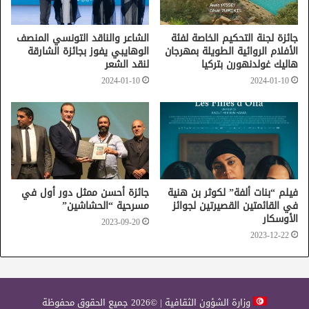
جائزة لجنة التحكيم الخاصة لفئة
الشاعر والناقد التونسي المنصف
الأفلام الروائية الطويلة بمهرجان
الوهايبي يفوز بجائزة الشارقة
هاليك غولدنهورن بتركيا
لنقد الشعر
2024-01-10
2024-01-10
فيلم “بنات ألفة” لكوثر بن هنية
جائزة أحسن ممثل دور أول في
في القائمتين القصيرتين لجوائز
مسرحية “الحشاشين”
الأوسكار
2023-09-20
2023-12-22
وزارة الشؤون الثقافية | ©2026 جميع الحقوق محفوظة