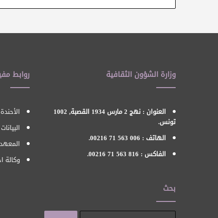
وزارة الشؤون الثقافية
روابط مفي
العنوان : نهج 2 مارس 1934 القصبة, 1002
الأحندة 
تونس.
البيانات
الهاتف : 006 563 71 00216.
المعهد 
الفاكس : 816 563 71 00216.
وكالة اح
بحث
البحث