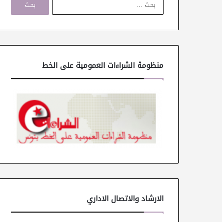
ل
ب
ح
ث
ع
ن
منظومة الشراءات العمومية على الخط
:
الارشاد والاتصال الاداري