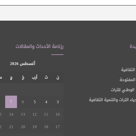
دة
رزنامة الأحداث والمقالات
أغسطس 2026
الثقافية
ن
ث
أرب
خ
ج
س
 المفتوحة
1
الوطني للتراث
ياء التراث والتنمية الثقافية
8
7
6
5
4
3
5
14
13
12
11
10
2
21
20
19
18
17