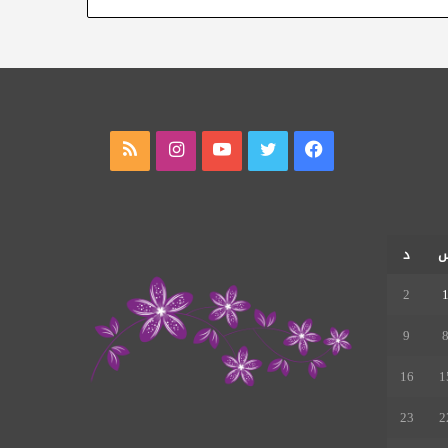
فيسبوك
تويتر
يوتيوب
انستقرام
ملخص
الموقع
RSS
د
2
9
16
1
23
2