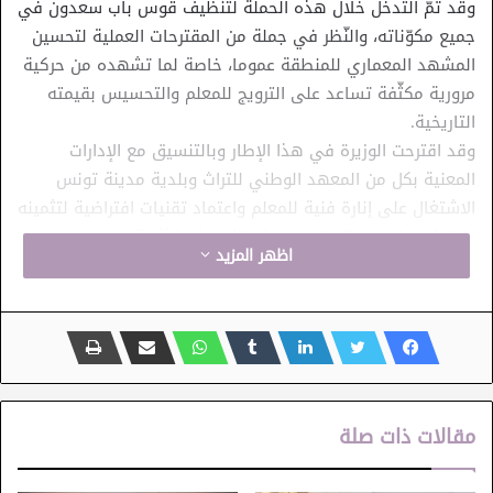
وقد تمّ التدخل خلال هذه الحملة لتنظيف قوس باب سعدون في
جميع مكوّناته، والنّظر في جملة من المقترحات العملية لتحسين
المشهد المعماري للمنطقة عموما، خاصة لما تشهده من حركية
مرورية مكثّفة تساعد على الترويج للمعلم والتحسيس بقيمته
التاريخية.
وقد اقترحت الوزيرة في هذا الإطار وبالتنسيق مع الإدارات
المعنية بكل من المعهد الوطني للتراث وبلدية مدينة تونس
الاشتغال على إنارة فنية للمعلم واعتماد تقنيات افتراضية لتثمينه
والتذكير بخصوصياته المعمارية التاريخية والأثرية.
اظهر المزيد
مقالات ذات صلة
المعالم الأثرية