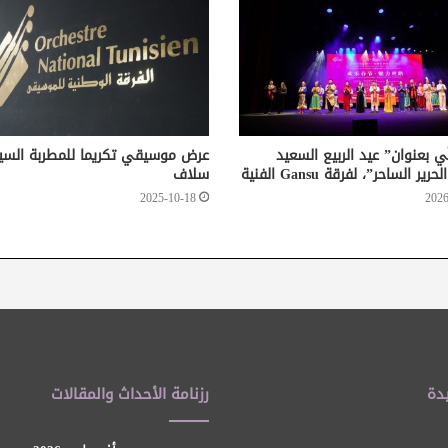
 بعنوان” عيد الربيع السعيد
عرض موسيقي تكريما للمطربة السي
ير الساحر”، لفرقة Gansu الفنية
سلاف
2025-10-18
2026
دة
رزنامة الأحداث والمقالات