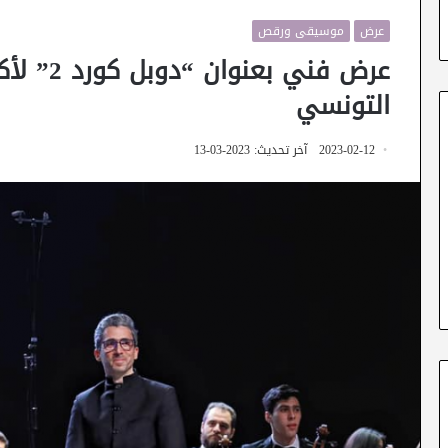
عرض
موسيقى ورقص
عرض فني 
التونسي
2023-02-12
آخر تحديث: 2023-03-13