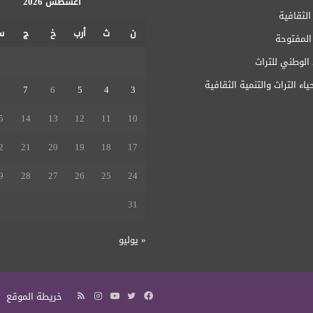
أغسطس 2026
الثقافية
ن
ث
أرب
خ
ج
س
 المفتوحة
1
الوطني للتراث
ياء التراث والتنمية الثقافية
8
7
6
5
4
3
5
14
13
12
11
10
2
21
20
19
18
17
9
28
27
26
25
24
31
« يوليو
فيسبوك
تويتر
يوتيوب
انستقرام
ملخص
خريطة الموقع