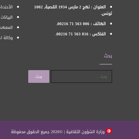
العنوان : نهج 2 مارس 1934 القصبة, 1002
الأحندة 
تونس.
البيانات
الهاتف : 006 563 71 00216.
المعهد 
الفاكس : 816 563 71 00216.
وكالة اح
بحث
البحث
عن:
وزارة الشؤون الثقافية | ©2026 جميع الحقوق محفوظة