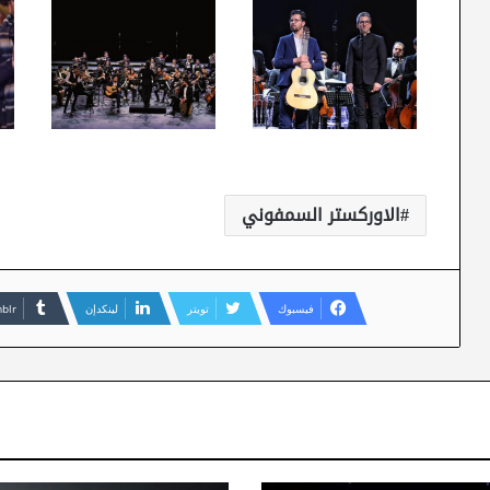
الاوركستر السمفوني
فيسبوك
تويتر
لينكدإن