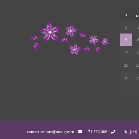
RSS
د
2
9
16
1
23
2
30
2
إتصل بنا
: 71.563.006
: contact.culture@mac.gov.tn