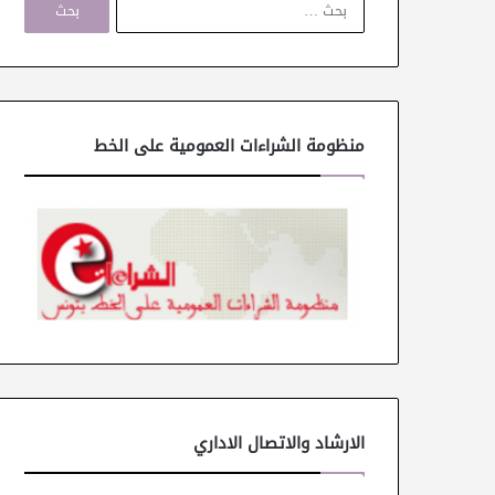
ل
ب
ح
ث
ع
ن
منظومة الشراءات العمومية على الخط
:
الارشاد والاتصال الاداري