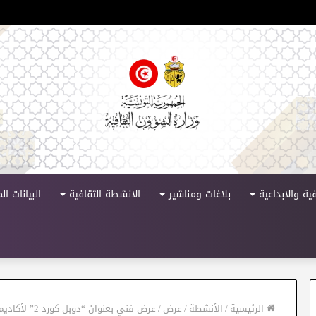
ورة 11
ية والابداعية
بلاغات ومناشير
الانشطة الثقافية
البيانات ا
الرئيسية
/
الأنشطة
/
عرض
/
عرض فني بعنوان “دوبل كورد 2” لأكاديمية الأوركسترا السيمفوني التونسي