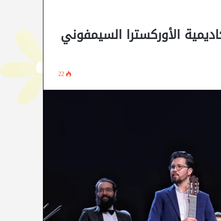
بعنوان “دوبل كورد 2” لأكاديمية الأوركسترا السيمفوني
22