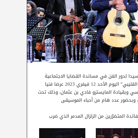
يدا لدور الفن في مساندة القضايا الاجتماعية
والإنسانية، نظّم مسرح أوبرا تونس بمدينة الثقافة “الشاذلي القليبي” اليوم الأحد 12 فيفري 2023 عرضا فنيا
يمفوني التونسي وبقيادة المايسترو فادي بن عثمان، وذلك تحت
، وبحضور عدد هام من أحباء الموسيقى
8، وستُخصّص عائداته لفائدة المتضرّرين من الزلزال المدمر الذي ضرب