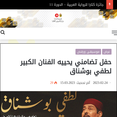
جائزة كتارا للرواية العربية – الدورة 11
القائمة
عرض
موسيقى ورقص
حفل تضامني يحييه الفنان الكبير
لطفي بوشناق
2023-02-24
آخر تحديث: 2023-03-15
29