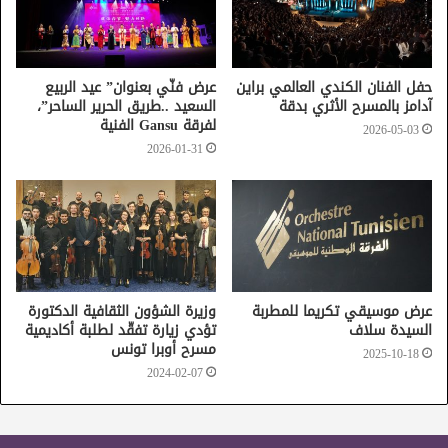
حفل الفنان الكندي العالمي براين
عرض فنّي بعنوان” عيد الربيع
آدامز بالمسرح الأثري بدقة
السعيد ..طريق الحرير الساحر”،
لفرقة Gansu الفنية
2026-05-03
2026-01-31
عرض موسيقي تكريما للمطربة
وزيرة الشؤون الثقافية الدكتورة
السيدة سلاف
تؤدي زيارة تفقّد لطلبة أكاديمية
مسرح أوبرا تونس
2025-10-18
2024-02-07