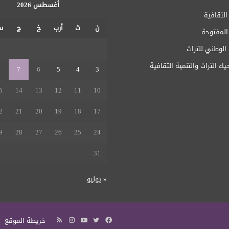
أغسطس 2026
الثقافية
ن
ث
أرب
خ
ج
س
 المفتوحة
1
الوطني للتراث
ياء التراث والتنمية الثقافية
8
7
6
5
4
3
5
14
13
12
11
10
2
21
20
19
18
17
9
28
27
26
25
24
31
« يوليو
فيسبوك
تويتر
يوتيوب
انستقرام
ملخص
خريطة الموقع