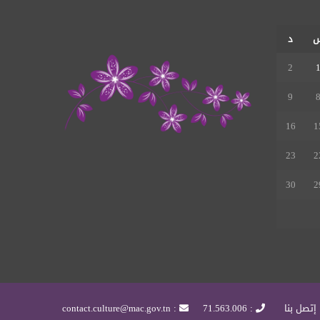
RSS
د
2
9
16
1
23
2
30
2
إتصل بنا
: 71.563.006
: contact.culture@mac.gov.tn