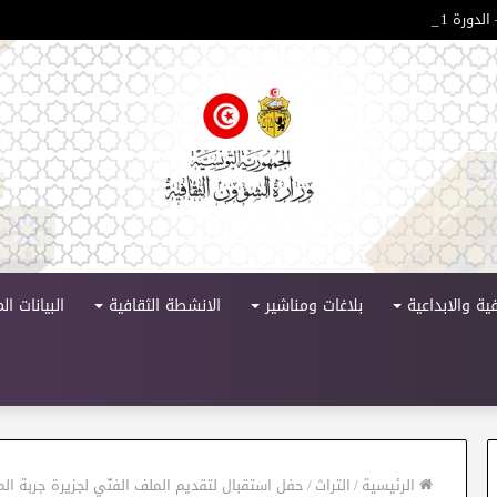
لدورة 11
ية والابداعية
بلاغات ومناشير
الانشطة الثقافية
البيانات ا
الرئيسية
/
التراث
/
حفل استقبال لتقديم الملف الفنّي لجزيرة جربة الم