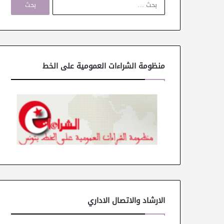
ل
ب
ح
ث
ع
ن
منظومة الشراءات العمومية على الخط
:
الارشاد والاتصال الاداري