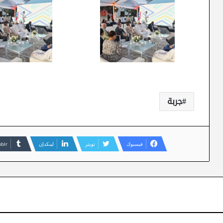
جربة
فيسبوك
تويتر
لينكدإن