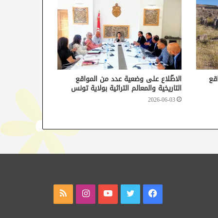
قع
الاطّلاع على وضعية عدد من المواقع
التاريخية والمعالم التراثية بولاية تونس
2026-06-03
فيسبوك
تويتر
يوتيوب
انستقرام
ملخص
الموقع