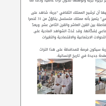
جزيرة جربة وتُؤهلها لتكون تراثا عالميًّا، وذلك لما
ها أن ترشيح الممتلك الثقافي “جربة: شاهد على
نمط إعمار في مجال ترابي جزيري” للإدراج بلائحة التراث العالمي” يتميز بأنه ممتلك متسلسل يتكوّنُ من 31 عُنصرا
لفاصلة بين القرن العاشر والقرن الثامن عشر. ويعدّ
اعي لِسُكّانها. وقد غَدَتْ الشواهد المادية على
 التحولات الاجتماعية والاقتصادية والتغيرات
 جربة سيكون فرصة للمحافظة على هذا التراث
صفحة جديدة في تاريخ الإنسانية.