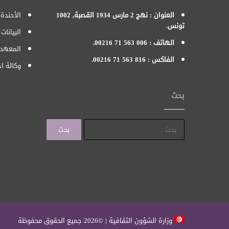
العنوان : نهج 2 مارس 1934 القصبة, 1002
الأحندة 
تونس.
البيانات
الهاتف : 006 563 71 00216.
المعهد 
الفاكس : 816 563 71 00216.
وكالة اح
بحث
البحث
عن:
وزارة الشؤون الثقافية | ©2026 جميع الحقوق محفوظة