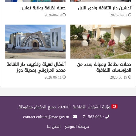
اللواء عمارة بالمدرسة الابتدائية ببلاد الحضر
تدشين دار الثقافة وادي الليل
حملة نظافة بولاية تونس
يوم الجمعة 13 أكتوبر بدار الثقافة تمغزة
2026-06-19
2026-07-02
معرض لكتب الشابي وورشة رسم في الخط العربي لأشعار أبي
القاسم الشابي وأخرى في كتابة الشعر
السبت 14 أكتوبر 2023 بروضة أبي القاسم الشابي
ــ الاحتفاء بأحدث إصدارات أدباء الجريد مع مداخلات شعرية
مختلفة
ــ تصميم موقع للسيرة الذاتية للشابي للباحثة والأستاذة ماريا
حملات نظافة وصيانة بعدد من
أشغال تهيئة وتكييف دار الثقافة
المؤسسات الثقافية
محمد المرزوقي بمدينة دوز
نجماوي باعتماد الذكاء الاصطناعي.
2026-06-11
2026-06-19
وزارة الشؤون الثقافية | ©2026 جميع الحقوق محفوظة
: contact.culture@mac.gov.tn
: 71.563.006
خريطة الموقع
إتصل بنا