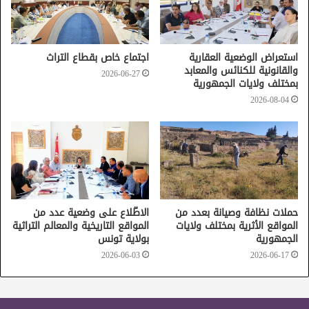
مركزًا للعوالم القديمة ومصدرا للأفكار والفنون.
وتُظهر القطع المعروضة، مدى ثراء المجتمعات المتنوعة بين البحر
الأبيض المتوسط والبحر الأحمر ومكانتها وقيمتها الحضارية
باختلاف معتقداتها، والدور الهام ساهمت به دول شمال إفريقيا
استعراض الوضعية العقارية
اجتماع خاص بقطاع التراث
والقانونية للكنائس والمعابد
في تطوير الفن المسيحي وتواصله في المنطقة.
2026-06-27
بمختلف ولايات الجمهورية
2026-08-04
المعرض العالمي "افريقيا وبيزنطة"
حملات نظافة وصيانة بعدد من
الاطّلاع على وضعية عدد من
المواقع الأثرية بمختلف ولايات
المواقع التاريخية والمعالم التراثية
متحف متروبوليتان للفنون بنيويورك
الجمهورية
بولاية تونس
2026-06-03
2026-06-17