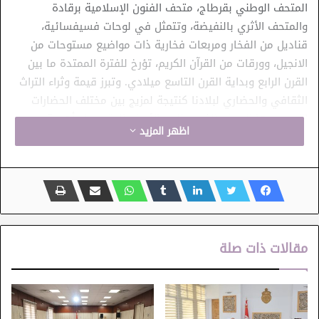
المتحف الوطني بقرطاج، متحف الفنون الإسلامية برقادة
والمتحف الأثري بالنفيضة، وتتمثل في لوحات فسيفسائية،
قناديل من الفخار ومربعات فخارية ذات مواضيع مستوحات من
الانجيل، وورقات من القرآن الكريم، تؤرخ للفترة الممتدة ما بين
القرن الرابع وبداية القرن التاسع ميلادي. وتبرز قيمة وثراء التراث
الثقافي والحضاري لبلادنا كنتيجة لمزيج بين مختلف الحضارات
التي عرفها الحوض الغربي للبحر الأبيض المتوسط وأهمية
اظهر المزيد
التأثيرات الأفريقية المحلية.
ومن المقرر أن يتحول هذا المعرض المتنقل إلى مدينة كليفلاند
بولاية أوهايو خلال الفترة من 14 أفريل حتى 21 جويلية 2024.
وعلى مدى 3 أشهر تقريبا، يقدم هذا المعرض حوالي 200 قطعة
أثرية وفنية من مختلف الدول المشاركة، يبرز الروابط بين هذه
المجتمعات الثقافية المتعددة الأديان باختلاف تقاليدها يكشف
مقالات ذات صلة
تقاليد الفن والثقافة البيزنطية وازدهار المجتمعات المختلفة
المرتبطة بالإمبراطورية البيزنطية على مدى أكثر من ألف سنة،
بمدن حوض البحر الأبيض المتوسط وشمال إفريقيا. وسيكون هذا
المعرض نافذة للتعريف بالفن البيزنطي من خلال تقديم إفريقيا