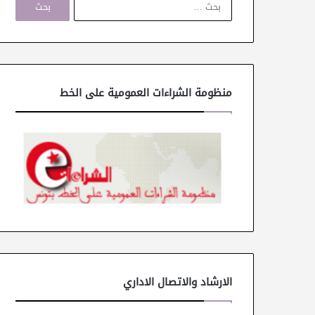
ل
ب
ح
ث
ع
ن
منظومة الشراءات العمومية على الخط
:
الارشاد والاتصال الاداري