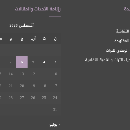
دة
رزنامة الأحداث والمقالات
أغسطس 2026
الثقافية
ن
ث
أرب
خ
ج
س
 المفتوحة
1
الوطني للتراث
ياء التراث والتنمية الثقافية
8
7
6
5
4
3
5
14
13
12
11
10
2
21
20
19
18
17
9
28
27
26
25
24
31
« يوليو