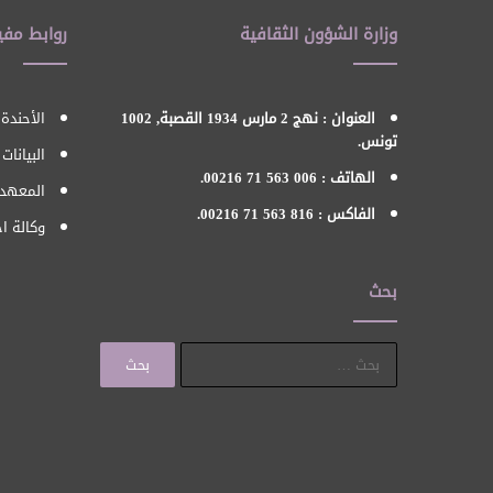
وزارة الشؤون الثقافية
روابط مفي
العنوان : نهج 2 مارس 1934 القصبة, 1002
الأحندة 
تونس.
البيانات
الهاتف : 006 563 71 00216.
المعهد 
الفاكس : 816 563 71 00216.
وكالة اح
بحث
البحث
عن: