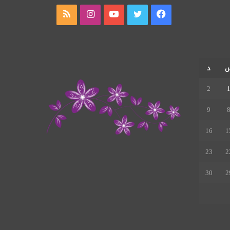
فيسبوك
تويتر
يوتيوب
انستقرام
ملخص
الموقع
RSS
د
2
9
16
1
23
2
30
2