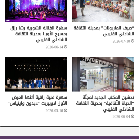
عرض “غبيش” – إخراج مفتاح بوكريع
جمعية النهوض المسرحي – جربة
السبت 13 جانفي 2024
19:00
“صيف الماريونات” بمدينة الثقافة
سهرة الفنانة السّورية رشا رزق
الشاذلي القليبي
بمسرح الأوبرا بمدينة الثقافة
عرض “الغضراء” – إخراج وليد قصوري
الشاذلي القليبي
2026-07-10
جمعية نتنفس فن تالة – القصرين
2026-06-14
الاحد 14 جانفي 2024
19:00
عرض “القلب مسكون” – إخراج وليد العيادي
فضاء التياترو – تونس
تدشين المكتب الجديد لمجلّة
سهرة فنية راقية أثثها العرض
“الحياة الثّقافية” بمدينة الثقافة
الأول لاوبيريت “ديدون واينياس”
الشاذلي القليبي
2026-05-16
2026-06-04