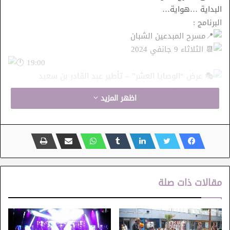
البداية …هواية…
البرنامج :
مسرح المبدعين الشبان
الثلاثاء 9 جانفي 2024
19:00
عرض “الوصايا العشر” – تأطير عبد القادر بن سعيد
ورشات قطب المسرح و الفنون الركحية بمسرح اوبرا تونس
اظهر المزيد
الأربعاء 10 جانفي 2024
19:00
عرض “PARTIRO” – إخراج ايمن الطهاري
ميميزيا للمسرح بتازركة – نابل
الخميس 11 جانفي 2024
19:00
مقالات ذات صلة
عرض “الشريط الاسود” – إخراج صابر السالمي
دار الثقافة بوحجلة -القيروان
الجمعة 12 جانفي 2024
19:00