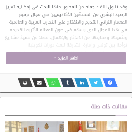
وقد تناول اللقاء جملة من المحاور، منها البحث في إمكانية تعزيز
الرصيد البشري من المختصّين الأكاديميين في مجال ترميم
المعمار التراثي القديم والانفتاح على التجارب العربية والعالمية
في هذا المجال الذي يسهم في صون المعالم الأثرية القديمة
وتثمينها وحمايتها من الاندثار والإهمال، فضلا عن تنفيذ مشاريع
توأمة بين تونس وإمارة الشارقة لبعث دورات تكوينية
للمهندسين المعماريين في اختصاص التراث والمهن والمهارات
اظهر المزيد
ذات الصّلة.
كما بحث الحضور في سبل دعم خطّة إنشاء مشروع المركز
العالمي لفنون الخط “اقرأ”، هذا المركز الذي أذن رئيس
الجمهورية الأستاذ قيس سعيّد بإنجازه بجانب مدينة الثقافة
الشاذلي القليبي بتونس العاصمة، والذي يهتمّ بالخط العربي
مقالات ذات صلة
أساسا وبالخطّ عموما بمختلف اللغات.