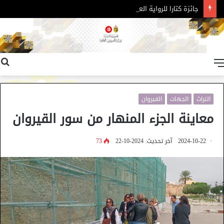
جائزة كتارا للرواية العربية – الدورة 11
القائمة
التراث
الجهات
القيروان
معاينة الجزء المنهار من سور القيروان
2024-10-22
آخر تحديث: 2024-10-22
73