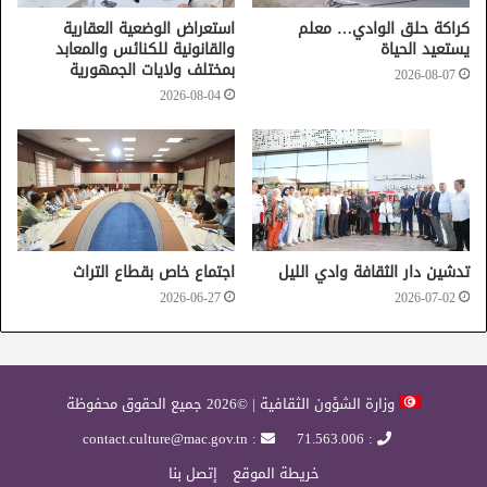
كراكة حلق الوادي… معلم
استعراض الوضعية العقارية
يستعيد الحياة
والقانونية للكنائس والمعابد
بمختلف ولايات الجمهورية
2026-08-07
2026-08-04
تدشين دار الثقافة وادي الليل
اجتماع خاص بقطاع التراث
2026-06-27
2026-07-02
وزارة الشؤون الثقافية | ©2026 جميع الحقوق محفوظة
: contact.culture@mac.gov.tn
: 71.563.006
خريطة الموقع
إتصل بنا