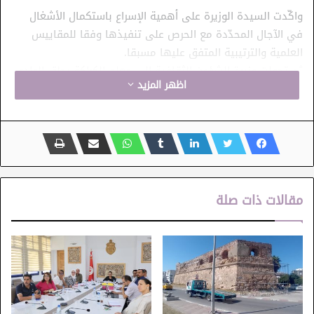
واكّدت السيدة الوزيرة على أهمية الإسراع باستكمال الأشغال
في الآجال المحدّدة مع الحرص على تنفيذها وفقا للمقاييس
العلمية والترتيبية المتفق عليها مسبقا.
ثم تحولت وزيرة الشؤون الثقافية إلى معلم الكراكة بحلق الوادي
اظهر المزيد
المسند في إطار لزمة لمعاينة مدى تقدم التدخل فيه حفاظا
على ممتلكات الدولة.
مقالات ذات صلة
كنيسة القديس لويس
متحف قرطاج
معلم الكراكة بحلق الوادي