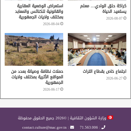
كراكة حلق الوادي… معلم
استعراض الوضعية العقارية
يستعيد الحياة
والقانونية للكنائس والمعابد
بمختلف ولايات الجمهورية
2026-08-07
2026-08-04
اجتماع خاص بقطاع التراث
حملات نظافة وصيانة بعدد من
المواقع الأثرية بمختلف ولايات
2026-06-27
الجمهورية
2026-06-17
وزارة الشؤون الثقافية | ©2026 جميع الحقوق محفوظة
: contact.culture@mac.gov.tn
: 71.563.006