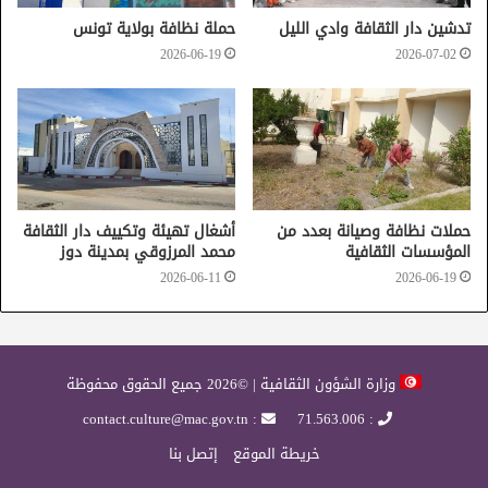
تدشين دار الثقافة وادي الليل
حملة نظافة بولاية تونس
2026-06-19
2026-07-02
حملات نظافة وصيانة بعدد من
أشغال تهيئة وتكييف دار الثقافة
المركب الثقافي محمد الباردي
قابس
المؤسسات الثقافية
محمد المرزوقي بمدينة دوز
2026-06-11
2026-06-19
نوادي الفنون بدور الثقافة
وزارة الشؤون الثقافية | ©2026 جميع الحقوق محفوظة
: contact.culture@mac.gov.tn
: 71.563.006
خريطة الموقع
إتصل بنا