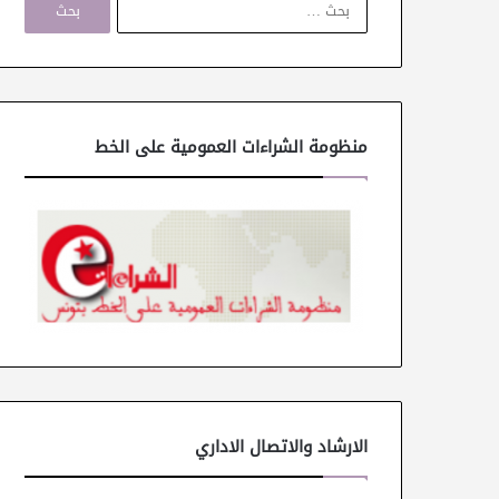
ل
ب
ح
ث
ع
ن
منظومة الشراءات العمومية على الخط
:
الارشاد والاتصال الاداري