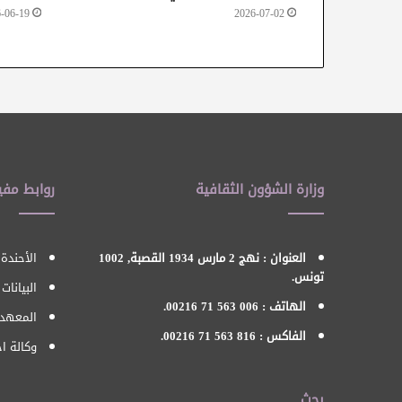
-06-19
2026-07-02
وزارة الشؤون الثقافية
روابط مفي
العنوان : نهج 2 مارس 1934 القصبة, 1002
الأحندة 
تونس.
البيانات
الهاتف : 006 563 71 00216.
المعهد 
الفاكس : 816 563 71 00216.
وكالة اح
بحث