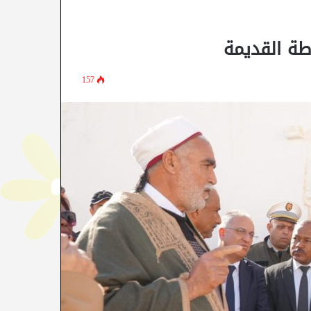
طة القديمة
157