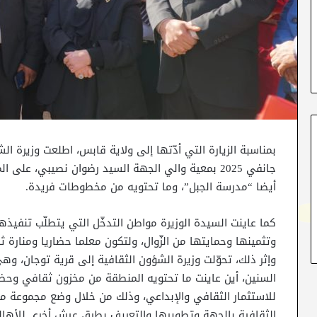
جانفي 2025 بمعية والي الجهة السيد رضوان نصيبي، 
أيضا “مدرسة الجبل”، وما تحتويه من مخطوطات فريدة.
كما عاينت السيدة الوزيرة مواطن التدخّل التي يتطلّب تنف
وتثمينها وحمايتها من الزّوال، ولتكون معلما حضاريا ومنارة 
وإثر ذلك، تحوّلت وزيرة الشؤون الثقافية إلى قرية توجان، وه
السنين، أين عاينت ما تحتويه المنطقة من مخزون ثقافي وحضا
للاستثمار الثقافي والإبداعي، وذلك من خلال وضع مجموعة من
الثقافية بالجهة وتطويرها والتعريف بطرق عيش أخرى للأهال