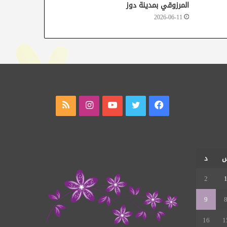
المرزوقي بمدينة دوز
2026-06-11
فيسبوك
تويتر
يوتيوب
انستقرام
ملخص
الموقع
RSS
د
2
9
16
1