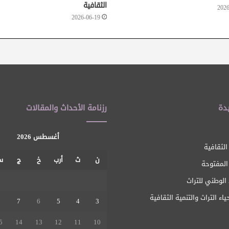
الثقافية
2026
2026-06-19
دة
رزنامة الأحداث والمقالات
أغسطس 2026
الثقافية
ن
ث
أرب
خ
ج
س
 المفتوحة
1
الوطني للتراث
ياء التراث والتنمية الثقافية
8
7
6
5
4
3
5
14
13
12
11
10