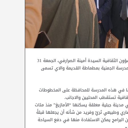
بمناسبة الزيارة التي أدّتها إلى ولاية قابس، اطلعت وزيرة الشؤون الثقافية السيدة أمينة الصرارفي، الجمعة 31
على المدرسة الجمنية بمطماطة القديمة والاي تسمى
يذها في هذه المدرسة للمحافظة على المخطوطات
ثقافية تستقطب المحليين والاجانب.
ي مدينة جبلية معلقة يسكنها “الأمازيغ” منذ مئات
ري وطبيعي ثريّ وفريد من شأنه أن يجعلها قبلةً
 البرامج يمكن الاستفادة منها في دفع السياحة
ي.