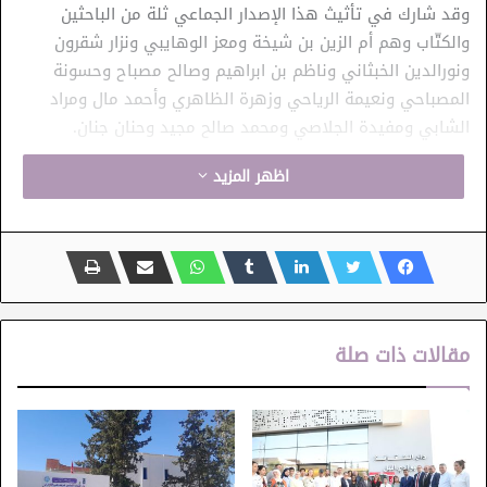
وقد شارك في تأثيث هذا الإصدار الجماعي ثلة من الباحثين
والكتّاب وهم أم الزين بن شيخة ومعز الوهايبي ونزار شقرون
ونورالدين الخبثاني وناظم بن ابراهيم وصالح مصباح وحسونة
المصباحي ونعيمة الرياحي وزهرة الظاهري وأحمد مال ومراد
الشابي ومفيدة الجلاصي ومحمد صالح مجيد وحنان جنان.
اظهر المزيد
بيت الرواية
مقالات ذات صلة