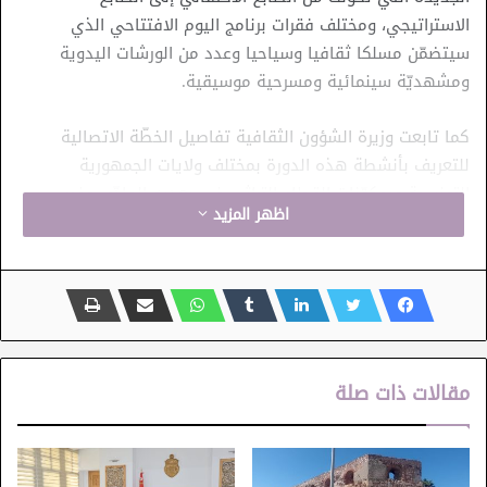
الاستراتيجي، ومختلف فقرات برنامج اليوم الافتتاحي الذي
سيتضمّن مسلكا ثقافيا وسياحيا وعدد من الورشات اليدوية
ومشهديّة سينمائية ومسرحية موسيقية.
كما تابعت وزيرة الشؤون الثقافية تفاصيل الخطّة الاتصالية
للتعريف بأنشطة هذه الدورة بمختلف ولايات الجمهورية
التونسية وبمكوّنات القطاع التراثي في بعديه المادّي وغير
اظهر المزيد
المادّي.
وبهذه المناسبة، ثمّنت السيدة أمينة الصّرارفي مجهودات كلّ
المتدخّلين في تنظيم هذه التظاهرة من إدارة مركزية ومؤسسات
تُعنى بقطاع التراث وراجعة بالنّظر لوزارة الشؤون الثقافية، إلى
جانب الجماعات المحلّية وهياكل المجتمع المدني بمختلف
مقالات ذات صلة
الجهات، موضحة أن شهر التراث هو من أهمّ المحطّات الرئيسية
ضمن الأنشطة الثقافية السنوية التي تنظّمها الوزارة وهو فرصة
لجلب أنظار العالم إليه ولإعادة التفكير في آليات جديدة
لاستثماره وجعله قاطرة للتنمية الاقتصادية.