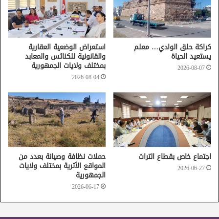
ودعت السيدة الوزيرة إلى توظيف كلّ الفنون السمعية والبصرية
وجعلها جسرا يربط بين الماضي والحاضر مع المحافظة على
الأصالة والجوهر الثقافي.
كراكة حلق الوادي… معلم
استعراض الوضعية العقارية
يستعيد الحياة
والقانونية للكنائس والمعابد
بمختلف ولايات الجمهورية
2026-08-07
شهر التراث
2026-08-04
اجتماع خاص بقطاع التراث
حملات نظافة وصيانة بعدد من
المواقع الأثرية بمختلف ولايات
2026-06-27
الجمهورية
2026-06-17