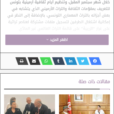
خلال شهر سبتمبر المقبل، وتنظيم أيام ثقافية أرمينية بتونس
للتعريف بمقوّمات الثقافة والتراث الأرميني الذي يتشابه في
بعض أجزائه بالتراث المعماري التونسي، بالإضافة إلى النظر في
إمكانية اشتغال الطرفين لتسجيل ملفات مشتركة لعناصر تراثية
على غرار “الزريية” على قائمة التراث العالمي غير المادّي
باليونسكو.
اظهر المزيد
كما تطرّق هذا اللقاء إلى المضي قدما في إعداد اتفاقيات
خصوصية بين عدد من المؤسسات الثقافية التونسية مع نظيرتها
الأرمينية في مجالات الموسيقى والرقص الكلاسيكي والسينما،
وفي مجال تبادل الخبرات في ما يخصّ قطاع الحفريّات والترميم،
فضلا عن تشريك الجانب الأرمني في التظاهرات الثقافية
مقالات ذات صلة
التونسية الكبرى على غرار أيام قرطاج السينمائية وفي فعاليات
مهرجان قرطاج الدولي، وكذلك مشاركة الجانب التونسي في
أنشطة ثقافية وابداعية في أرمينيا.
وبالمناسبة، ثمّنت وزيرة الشؤون الثقافية عمق علاقات التواصل
بين الجمهوريتين التونسية والأرمينية في المجال الثقافي،