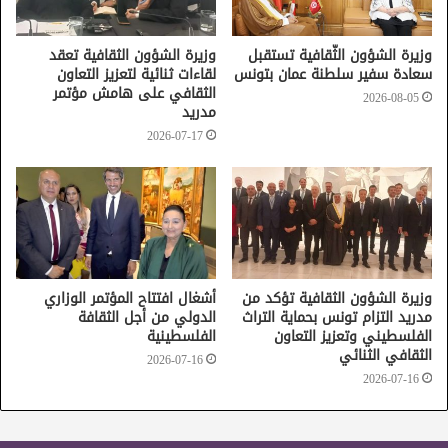
مؤكّدة حرص تونس المستمرّ على الانفتاح أكثر على الحضارات
الأخرى ومختلف الثقافات العالمية في كلّ المجالات المتنوّعة
وزيرة الشؤون الثّقافية تستقبل
وزيرة الشؤون الثقافية تعقد
سعادة سفير سلطنة عمان بتونس
لقاءات ثنائية لتعزيز التعاون
للتعريف بأهمية التجربة الإبداعية التونسية.
الثقافي على هامش مؤتمر
2026-08-05
مدريد
من جهته، أكّد سعادة سفير جمهورية أرمينيا ضرورة تكثيف
2026-07-17
جهود الطرفين في خدمة الشعب التونسي والأرميني في المجال
الثقافي بما من شأنه أن يساهم في تعزيز التواصل الثقافي
والاجتماعي بين البلدين.
وزيرة الشؤون الثقافية تؤكد من
أشغال افتتاح المؤتمر الوزاري
مدريد التزام تونس بحماية التراث
الدولي من أجل الثقافة
الفلسطيني وتعزيز التعاون
الفلسطينية
الثقافي الثنائي
2026-07-16
2026-07-16
جمهورية أرمينيا