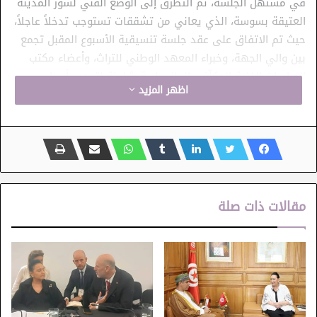
في مستهل الجلسة، تم التطرق إلى الوضع الفني لسور المدينة
العتيقة بسوسة، الذي يعاني من تشققات تستوجب تدخلاً عاجلاً،
حيث تم الاتفاق على عقد جلسة تنسيقية الأسبوع المقبل تجمع
بين والي الجهة، وخبراء المعهد الوطني للتراث، وأعضاء مكتب
الدراسات الفنية المكلّف بإنجاز دراسة شاملة لتحديد أسباب
اظهر المزيد
التصدع وتقديم مقترحات عملية لأعمال الترميم والصيانة.
وتناول اللقاء واقع عدد من المشاريع التراثية الأخرى، من بينها
القرية التاريخية بتكرونة والمتحف الأثري بسوسة، بالإضافة إلى
تقدم الأشغال في مشاريع البنية التحتية الثقافية، مثل دار
الثقافة بهرقلة التي سيتمّ افتتاحها في شهر جوان، والمركب
مقالات ذات صلة
الثقافي بسوسة الذي من المنتظر دخوله حيز الاستغلال في
شهر جويلية المقبل. كما تم استعراض القسط الثاني من مركز
الفنون الدرامية والركحية وأشغال صيانة المسرح البلدي بسوسة.
وفي كلمتها، شددت وزيرة الشؤون الثقافية، السيدة أمينة
الصرارفي، على أن حماية التراث ليست مجرد واجب إداري، بل هي
خيار استراتيجي يندرج ضمن رؤية الدولة لتعزيز الهوية الوطنية