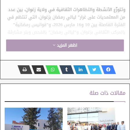
وتتوزّع الأنشطة والتظاهرات الثقافية في ولاية زغوان، بين عدد
من المعتمديات على غرار” ليالي رمضان بزغوان، التي تنتظم في
الفترة الفاصلة بين 10 و16 مارس 2026، و”فوانيس رمضانية”
بالمركب الثقافي بزغوان، و”ليالي رمضان” بالفحص وبئر مشارڨة
وصوّاف وحمام الزريبة والناظور.
اظهر المزيد
وتنتظر روّاد دار الثقافة احمد ابن أبي ضياف في الفترة الفاصلة
بين 27 فيفري و01 مارس 2026 مواعيد فنية هامة من تظاهرة
“ليالي رمضان” وتحت شعار “لمّة رمضان” من ذلك عرض سلامية
سيدي حمادة وعرض حكواتي “آيات وحكايات” للممثل صالح
الجدي وغيرها.
مقالات ذات صلة
وقد انطلقت يوم أمس بولاية سوسة “ليالي رمضان بسوسة”
في دورتها الثامنة لتتواصل الى حدود يوم 10مارس 2026،
بالمسرح البلدي ومتحف القبة بسوسة ودار الثقافة حمام سوسة،
افتتحت التظاهرة بعرض الفنان زياد غرسة ويكون الاختتام مع
المسرح و”الهاربات” لوفاء الطبوبي.
وبالتعاون مع وزارة التعليم العالي والبحث العلمي، تنتظم