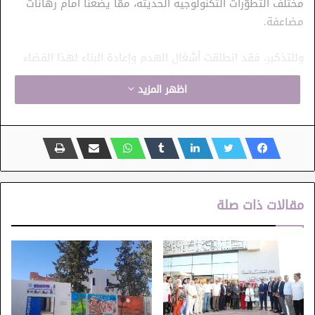
مختلف التطوّرات التكنولوجية الحديثة، ممّا يضعنا أمام رهانات
مضاعفة.
وللتذكير، فقد انطلقت أشغال الهدم وإعادة البناء لهذا الفضاء
الثقافي في 6 مارس 2024، لتناهي الأشغال في جوان 2025،
اظهر المزيد
وتتكون المكتبة من قاعة مطالعة للكهول وقاعة مطالعة
للأطفال، وقاعة ملتيميديا وأرشيف، على مساحة مساحة مغطاة
تقدر ب530 متر مربّع من اصل مساحة جملية تناهز 830 مترا مربّعا.
مقالات ذات صلة