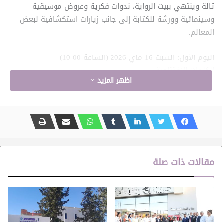
تالة وينتهي ببيت الرواية، ندوات فكرية وعروض موسيقية
وسينمائية وورشة للكتابة إلى جانب زيارات استكشافية لبعض
المعالم.
اليوم الأول: السبت 16 ماي 2026 (الساعة 00 10)
الكلمات الافتتاحية
اظهر المزيد
الجلسة الأولى الساعة 10 و 40 دق (دار الثقافة تالة) برئاسة
الأستاذة هيام الفرشيشي
مداخلة الأستاذة كوثر بولعابي: “كتابات سردية نسائية رائدة من
تالة” (20 دق)
مداخلة الأستاذ والشاعر توفيق الحيوني: “تالة… بعيني طفل”
– استراحة قهوة من الساعة 11 و 20 دق إلى الساعة 11 و 40
مقالات ذات صلة
دق يتخللها عرض موسيقى للأخوين : آمنة وأمان سايحي
مداخلة الأستاذ رضا السهيلي: “خربشات ثلاثي الماء- المقدس-
المدنس من خلال المعمار بتالة” (20 دق)
مداخلة الأستاذ الناصر تليلي: “من الرواية إلى الشاشة” (20 دق)