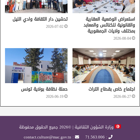
استعراض الوضعية العقارية
تدشين دار الثقافة وادي الليل
والقانونية للكنائس والمعابد
2026-07-02
بمختلف ولايات الجمهورية
2026-08-04
اجتماع خاص بقطاع التراث
حملة نظافة بولاية تونس
2026-06-19
2026-06-27
وزارة الشؤون الثقافية | ©2026 جميع الحقوق محفوظة
: contact.culture@mac.gov.tn
: 71.563.006