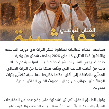
بمناسبة اختتام فعاليات تظاهرة شهر التراث في دورته الخامسة
والثلاثين غدًا الاثنين 18 ماي 2026 بمتحف شمتو من ولاية
جندوبة، يحيي الفنان نور شيبة حفلا فنيا ساهرا سيقدم خلاله
باقة من أغانيه الخاصّة التي وظّف فيها جانبا من التراث الغنائي
المحلّي بالإضافة إلى أغان أعدّها خصّيصا للمناسبة، تتغنّى بتراث
الجهة وتبرز جوانب من جمال الموروث الفني الخاصّ بولاية
جندوبة.
وقبل انطلاق الحفل، تعيش “شمتو” على وقع عدد من المقترحات
الفنية والاستعراضية المتنوّعة منها زيارة المتحف والتعرف على