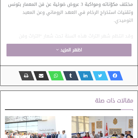
مختلف مكوّناته ومواكبة 3 عروض ضوئية عن فن المعمار بتونس
وتقنيات استخراج الرخام في العهد الروماني وعن المعبد
النوميدي.
وقد انتظم شهر التراث هذه السنة تحت شعار “التراث وفن
العمارة”، حيث شهدت مختلف ولايات الجمهورية برمجة ثرية
اظهر المزيد
ومتنوعة، من بينها تظاهرة “طريق الأندلسيين” التي جابت عدّة
مدن تونسية، مسلّطة الضوء على الخصوصيات المعمارية والفنية
للتراث الأندلسي.
مقالات ذات صلة